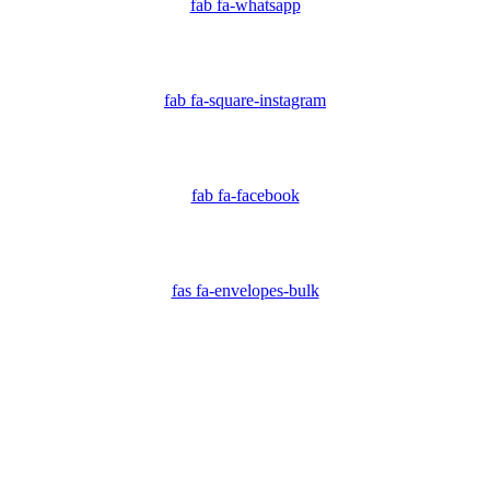
fab fa-whatsapp
fab fa-square-instagram
fab fa-facebook
fas fa-envelopes-bulk