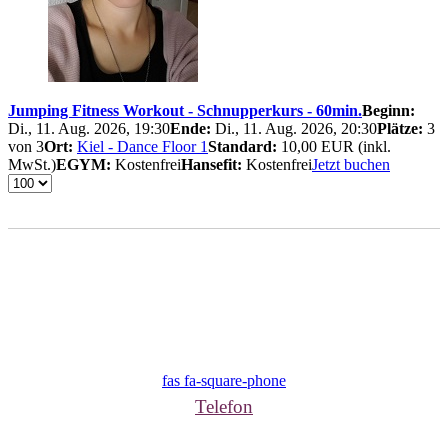
Jumping Fitness Workout - Schnupperkurs - 60min.
Beginn:
Di., 11. Aug. 2026, 19:30
Ende:
Di., 11. Aug. 2026, 20:30
Plätze:
3
von 3
Ort:
Kiel - Dance Floor 1
Standard:
10,00 EUR (inkl.
MwSt.)
EGYM:
Kostenfrei
Hansefit:
Kostenfrei
Jetzt buchen
fas fa-square-phone
Telefon