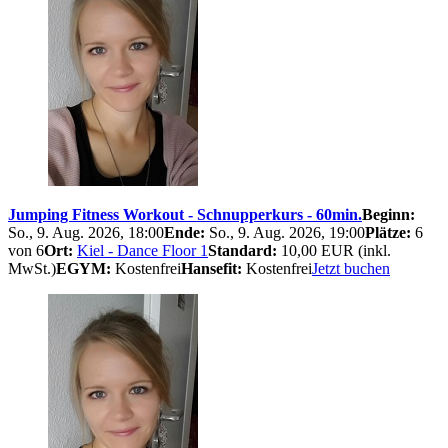
Jumping Fitness Workout - Schnupperkurs - 60min.
Beginn:
So., 9. Aug. 2026, 18:00
Ende:
So., 9. Aug. 2026, 19:00
Plätze:
6
von 6
Ort:
Kiel - Dance Floor 1
Standard:
10,00 EUR (inkl.
MwSt.)
EGYM:
Kostenfrei
Hansefit:
Kostenfrei
Jetzt buchen