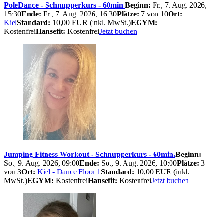
PoleDance - Schnupperkurs - 60min.
Beginn:
Fr., 7. Aug. 2026,
15:30
Ende:
Fr., 7. Aug. 2026, 16:30
Plätze:
7 von 10
Ort:
Kiel
Standard:
10,00 EUR (inkl. MwSt.)
EGYM:
Kostenfrei
Hansefit:
Kostenfrei
Jetzt buchen
Jumping Fitness Workout - Schnupperkurs - 60min.
Beginn:
So., 9. Aug. 2026, 09:00
Ende:
So., 9. Aug. 2026, 10:00
Plätze:
3
von 3
Ort:
Kiel - Dance Floor 1
Standard:
10,00 EUR (inkl.
MwSt.)
EGYM:
Kostenfrei
Hansefit:
Kostenfrei
Jetzt buchen