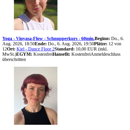
Yoga - Vinyasa-Flow - Schnupperkurs - 60min.
Beginn:
Do., 6.
Aug. 2026, 18:50
Ende:
Do., 6. Aug. 2026, 19:50
Plätze:
12 von
12
Ort:
Kiel - Dance Floor 2
Standard:
10,00 EUR (inkl.
MwSt.)
EGYM:
Kostenfrei
Hansefit:
Kostenfrei
Anmelde​schluss
überschritten