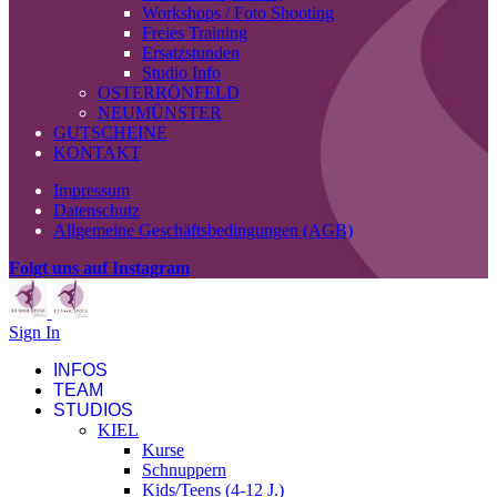
Workshops / Foto Shooting
Freies Training
Ersatzstunden
Studio Info
OSTERRÖNFELD
NEUMÜNSTER
GUTSCHEINE
KONTAKT
Impressum
Datenschutz
Allgemeine Geschäftsbedingungen (AGB)
Folgt uns auf Instagram
Sign In
INFOS
TEAM
STUDIOS
KIEL
Kurse
Schnuppern
Kids/Teens (4-12 J.)