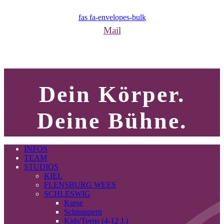
fas fa-envelopes-bulk
Mail
Dein Körper.
Deine Bühne.
INFOS
TEAM
STUDIOS
KIEL
FLENSBURG WEES
SCHLESWIG
Kurse
Schnuppern
Kids/Teens (4-12 J.)