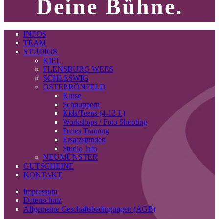
Deine Bühne.
INFOS
TEAM
STUDIOS
KIEL
FLENSBURG WEES
SCHLESWIG
OSTERRÖNFELD
Kurse
Schnuppern
Kids/Teens (4-12 J.)
Workshops / Foto Shooting
Freies Training
Ersatzstunden
Studio Info
NEUMÜNSTER
GUTSCHEINE
KONTAKT
Impressum
Datenschutz
Allgemeine Geschäftsbedingungen (AGB)