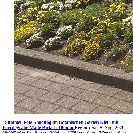
"Summer Pole-Shooting im Botanischen Garten Kiel" mit
Foerdegrafie Malte Bickel - 180min.
Beginn:
Sa., 8. Aug. 2026,
08:00
Ende:
Sa., 8. Aug. 2026, 11:30
Plätze:
0 von 7
Ort:
im alten