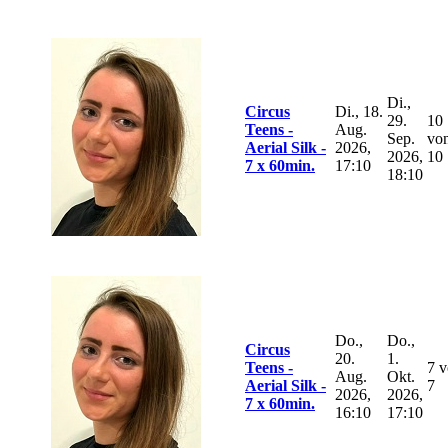
Di.,
Circus
Di., 18.
29.
10
Teens -
Aug.
Sep.
vo
Aerial Silk -
2026,
2026,
10
7 x 60min.
17:10
18:10
Do.,
Do.,
Circus
20.
1.
Teens -
7 
Aug.
Okt.
Aerial Silk -
7
2026,
2026,
7 x 60min.
16:10
17:10