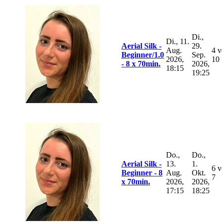
Di.,
Di., 11.
Aerial Silk -
29.
Aug.
4 
Beginner/1.0
Sep.
2026,
10
- 8 x 70min.
2026,
18:15
19:25
Do.,
Do.,
Aerial Silk -
13.
1.
6 
Beginner - 8
Aug.
Okt.
7
x 70min.
2026,
2026,
17:15
18:25