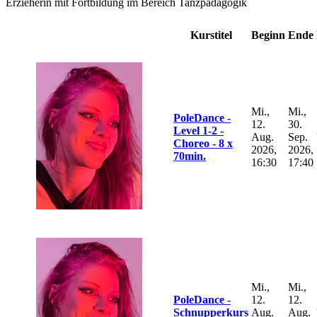
Erzieherin mit Fortbildung im Bereich Tanzpädagogik
Kurstitel
Beginn
Ende
Mi.,
Mi.,
PoleDance -
12.
30.
Level 1-2 -
Aug.
Sep.
Choreo - 8 x
2026,
2026,
70min.
16:30
17:40
Mi.,
Mi.,
PoleDance -
12.
12.
Schnupperkurs
Aug.
Aug.