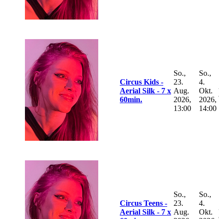
So.,
So.,
Circus Kids -
23.
4.
Aerial Silk - 7 x
Aug.
Okt.
60min.
2026,
2026,
13:00
14:00
So.,
So.,
Circus Teens -
23.
4.
Aerial Silk - 7 x
Aug.
Okt.