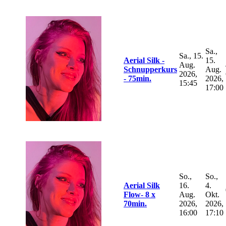
Sa.,
Sa., 15.
Aerial Silk -
15.
Aug.
Schnupperkurs
Aug.
2026,
- 75min.
2026,
15:45
17:00
So.,
So.,
Aerial Silk
16.
4.
Flow- 8 x
Aug.
Okt.
70min.
2026,
2026,
16:00
17:10