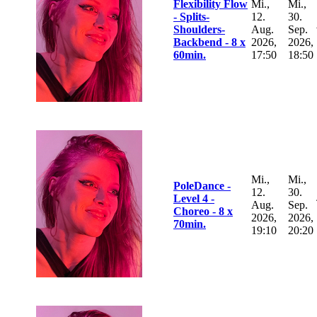
Flexibility Flow
Mi.,
Mi.,
- Splits-
12.
30.
Shoulders-
Aug.
Sep.
Backbend - 8 x
2026,
2026,
60min.
17:50
18:50
Mi.,
Mi.,
PoleDance -
12.
30.
Level 4 -
Aug.
Sep.
Choreo - 8 x
2026,
2026,
70min.
19:10
20:20