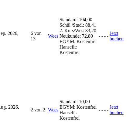
Standard:
104,00
Schül./Stud.:
88,41
2. Kurs/Wo.:
83,20
Sep. 2026,
6 von
Jetzt
Wees
Neukunde:
72,80
-
-
-
-
13
buchen
EGYM:
Kostenfrei
Hansefit:
Kostenfrei
Standard:
10,00
Aug. 2026,
EGYM:
Kostenfrei
Jetzt
2 von 2
Wees
-
-
-
-
Hansefit:
buchen
Kostenfrei