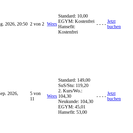
Standard:
10,00
EGYM:
Kostenfrei
Jetzt
ug. 2026, 20:50
2 von 2
Wees
-
-
-
-
Hansefit:
buchen
Kostenfrei
Standard:
149,00
SuS/Stu:
119,20
2. Kurs/Wo.:
Sep. 2026,
5 von
Jetzt
Wees
104,30
-
-
-
-
11
buchen
Neukunde:
104,30
EGYM:
45,01
Hansefit:
53,00